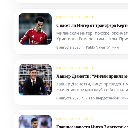
НОВОСТИ СЕРИИ А
Спасет ли Интер от трансфера Керт
Миланский Интер, похоже, окончат
Кристиана Ромеро этим летом. Прич
обороны, Бенджамином Паваром. Эт
8 августа 2026 г. · Pablo Navarro
1 мин
мадридский "
НОВОСТИ СЕРИИ А
Хавьер Дзанетти: "Милан принял меня
Хавьер Дзанетти, вице-президент м
значении поездки клуба в Австрали
испытываете, прибыв в Австралию? 
8 августа 2026 г. · Лавр Твердохлебов
1 ми
поездка
НОВОСТИ СЕРИИ А
Главные новости Интер 7 августа: с