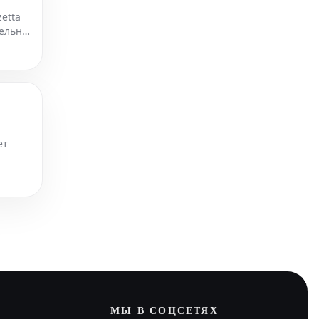
etta
ельно.
ет
МЫ В СОЦСЕТЯХ