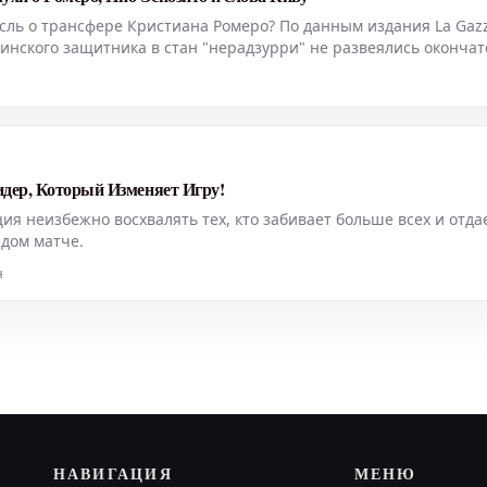
сль о трансфере Кристиана Ромеро? По данным издания La Gazz
нтинского защитника в стан "нерадзурри" не развеялись окончат
оков миланской команды лично предпринял шаги для разреше
идер, Который Изменяет Игру!
ия неизбежно восхвалять тех, кто забивает больше всех и отда
дом матче.
н
НАВИГАЦИЯ
МЕНЮ