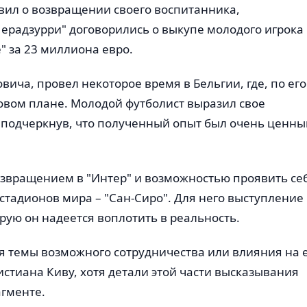
вил о возвращении своего воспитанника,
ерадзурри" договорились о выкупе молодого игрока
" за 23 миллиона евро.
ича, провел некоторое время в Бельгии, где, по его
ровом плане. Молодой футболист выразил свое
 подчеркнув, что полученный опыт был очень ценн
озвращением в "Интер" и возможностью проявить се
стадионов мира – "Сан-Сиро". Для него выступление
орую он надеется воплотить в реальность.
ся темы возможного сотрудничества или влияния на 
истиана Киву, хотя детали этой части высказывания
агменте.