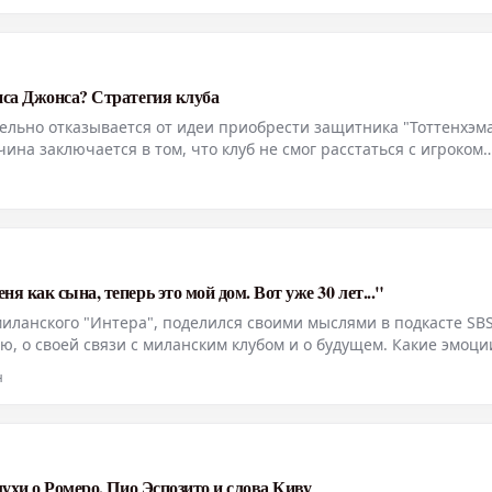
иса Джонса? Стратегия клуба
ельно отказывается от идеи приобрести защитника "Тоттенхэм
ина заключается в том, что клуб не смог расстаться с игроком
о привело к опасениям, что один из конкурентов, в данном сл
 как сына, теперь это мой дом. Вот уже 30 лет..."
иланского "Интера", поделился своими мыслями в подкасте SBS
ю, о своей связи с миланским клубом и о будущем. Какие эмоци
"Я представляю "Интер", исторический клуб, уже 30 лет. Для н
н
лухи о Ромеро, Пио Эспозито и слова Киву