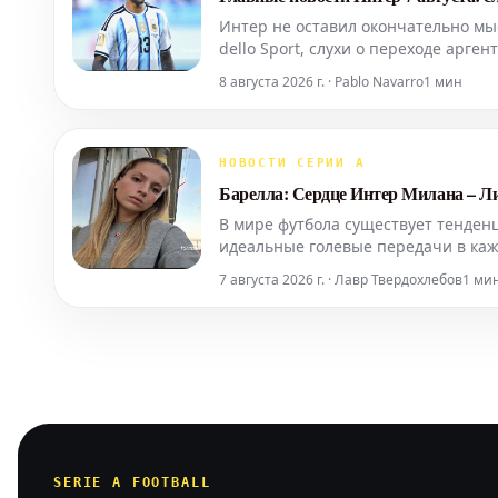
Интер не оставил окончательно мы
dello Sport, слухи о переходе арге
Более того, один из ключевых игр
8 августа 2026 г. · Pablo Navarro
1 мин
НОВОСТИ СЕРИИ А
Барелла: Сердце Интер Милана – Л
В мире футбола существует тенденц
идеальные голевые передачи в каж
7 августа 2026 г. · Лавр Твердохлебов
1 ми
SERIE A FOOTBALL