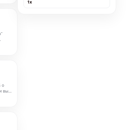
1x
а"
учае
 о
и вы
ас