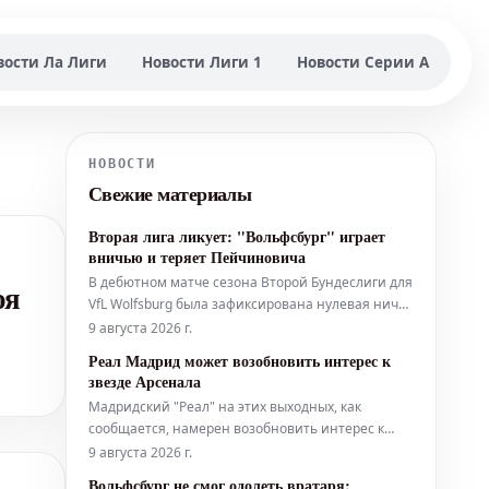
вости Ла Лиги
Новости Лиги 1
Новости Серии А
НОВОСТИ
Свежие материалы
Вторая лига ликует: "Вольфсбург" играет
вничью и теряет Пейчиновича
В дебютном матче сезона Второй Бундеслиги для
оя
VfL Wolfsburg была зафиксирована нулевая ничья
с командой "Кайзерслаутерн". После игры в
9 августа 2026 г.
смешанной зоне своими впечатлениями
Реал Мадрид может возобновить интерес к
поделился Фабиан Ризе. Одновременно стало
звезде Арсенала
известно, что Дзенан Пейчинович покидает клуб
Мадридский "Реал" на этих выходных, как
и присоединится к "Штутгарту".
сообщается, намерен возобновить интерес к
полузащитнику английских чемпионов
9 августа 2026 г.
"Арсенала". Речь идет о звезде "канониров"
Вольфсбург не смог одолеть вратаря: