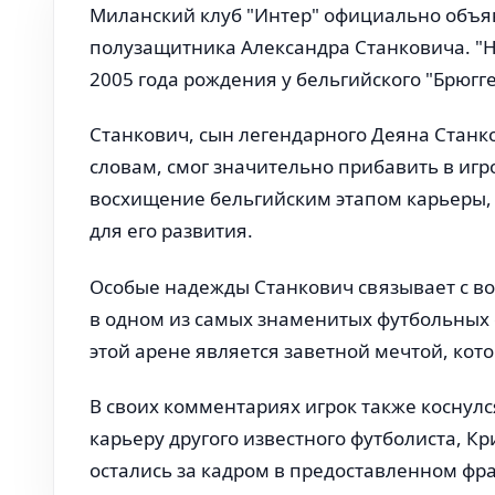
Миланский клуб "Интер" официально объя
полузащитника Александра Станковича. "Н
2005 года рождения у бельгийского "Брюгге
Станкович, сын легендарного Деяна Станков
словам, смог значительно прибавить в иг
восхищение бельгийским этапом карьеры,
для его развития.
Особые надежды Станкович связывает с в
в одном из самых знаменитых футбольных 
этой арене является заветной мечтой, кот
В своих комментариях игрок также коснул
карьеру другого известного футболиста, Кр
остались за кадром в предоставленном фр