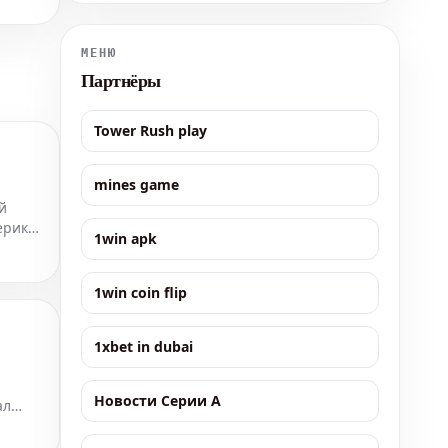
забили Федерико Димарко и Энди Диуф, а
окончательный счет установил Франсиско
Консейсау. «Интер» продемонстрировал уб
МЕНЮ
Партнёры
Tower Rush play
mines game
й
ерико
1win apk
1win coin flip
1xbet in dubai
Новости Серии А
ал
а