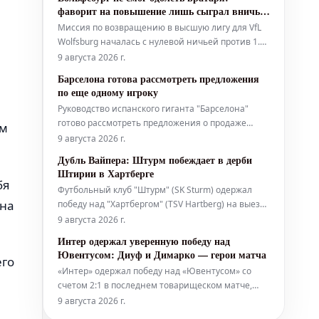
Мартине Субименди. На этой неделе "Реал
фаворит на повышение лишь сыграл вничью
Мадрид" понес серьезный удар на трансферном
с Кайзерслаутерном
Миссия по возвращению в высшую лигу для VfL
рынке, узнав о решении Родри из "Манчестер
Wolfsburg началась с нулевой ничьей против 1.
FC Kaiserslautern. Обе команды имели шансы на
9 августа 2026 г.
победу, но ни вратарь Цилински, ни Краль не
Барселона готова рассмотреть предложения
позволили сопернику отличиться.
по еще одному игроку
Руководство испанского гиганта "Барселона"
готово рассмотреть предложения о продаже
ым
молодого защитника Эктора Форта до конца
9 августа 2026 г.
лета. Это происходит на фоне растущих слухов о
Дубль Вайпера: Штурм побеждает в дерби
предстоящей распродаже игроков в команде
Штирии в Хартберге
Ханси Флика. За последние 24 часа Рональд
бя
Футбольный клуб "Штурм" (SK Sturm) одержал
Араухо достиг соглашения о переходе в
 на
победу над "Хартбергом" (TSV Hartberg) на выезде
со счетом 2:0. Решающие голы в матче забил
9 августа 2026 г.
вышедший на замену игрок по фамилии Вайпер.
Интер одержал уверенную победу над
Оба мяча были забиты после результативных
Ювентусом: Диуф и Димарко — герои матча
его
передач от Зайдля.
«Интер» одержал победу над «Ювентусом» со
счетом 2:1 в последнем товарищеском матче,
который прошел в Перте перед возвращением
9 августа 2026 г.
миланской команды в Италию. Решающие мячи