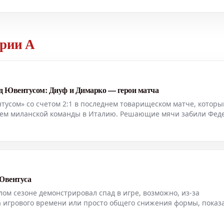
ерии А
ад Ювентусом: Диуф и Димарко — герои матча
тусом» со счетом 2:1 в последнем товарищеском матче, которы
ем миланской команды в Италию. Решающие мячи забили Фед
ьный счет установил Франсиско Консейсау. «Интер»
 Ювентуса
ом сезоне демонстрировал спад в игре, возможно, из-за
 игрового времени или просто общего снижения формы, показ
«Ювентуса». Он стал ключевой фигурой в голе своей команды, 