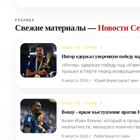
РУБРИКА
Свежие материалы
—
Новости С
НОВОСТИ СЕРИИ А
Интер одержал уверенную победу н
«Интер» одержал победу над «Ювен
прошел в Перте перед возвращени
Димарко и Энди Диуф, а окончател
9 августа 2026 г. · Юрий Верхотуров
1 мин
продемонстрировал уб
НОВОСТИ СЕРИИ А
Bonny - яркое выступление против
Анже-Йоан Бонни, который в прошл
неопытности, меньшего количества
себя в товарищеском матче против 
9 августа 2026 г. · Pablo Navarro
1 мин
также показал хорошую и