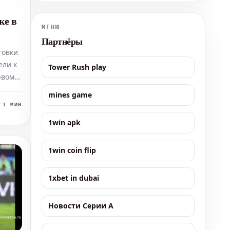
преимущество отдается хозяевам. На победу
португальской команды букмекерские конторы
ке в
установили коэффициент 1.59. Это с
МЕНЮ
Партнёры
товки
ели к
Tower Rush play
рвом
тив
mines game
В
1 МИН
 три
1win apk
енней
1win coin flip
1xbet in dubai
Новости Серии А