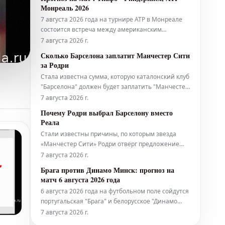
прогнозом. Анализ команд: "Интер" традиционно
Монреаль 2026
является одним из сильнейших клубов,
7 августа 2026 года на турнире ATP в Монреале
демонстрируя стабильно высокие результаты в
состоится встреча между американским
нац
теннисистом Фрэнсисом Тиафо и французом
7 августа 2026 г.
Матье Риндеркнехом. Фрэнсис Тиафо,
Сколько Барселона заплатит Манчестер Сити
занимающий высокие позиции в мировом
за Родри
рейтинге, является сильным соперником,
Стала известна сумма, которую каталонский клуб
демонстрирующим уверенную игру на харде. Его
"Барселона" должен будет заплатить "Манчестер
мощная под
Сити" за полузащитника Родри. По последним
7 августа 2026 г.
данным, "блаугранас" не придется тратить
Почему Родри выбрал Барселону вместо
астрономическую сумму, чтобы заполучить
Реала
перспективного игрока. Имя Родри в последние
Стали известны причины, по которым звезда
12 часов активно обсуждается в сто
«Манчестер Сити» Родри отверг предложение
мадридского «Реала» в пользу перехода в стан
7 августа 2026 г.
заклятого соперника — «Барселоны». «Решение»
Брага против Динамо Минск: прогноз на
Родри, безусловно, доминировало в европейских
матч 6 августа 2026 года
СМИ на протяжении всего дня. В контексте
6 августа 2026 года на футбольном поле сойдутся
потенциально монументально
португальская "Брага" и белорусское "Динамо
Минск". Ожидается напряженная борьба, однако,
7 августа 2026 г.
согласно предварительным оценкам,