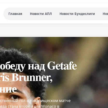
Главная
Новости АПЛ
Новости Бундеслиги
Но
беду над Getafe
is Brunner,
ение
нственный гол в товарищеском матче
обеда стала второй для Monaco в