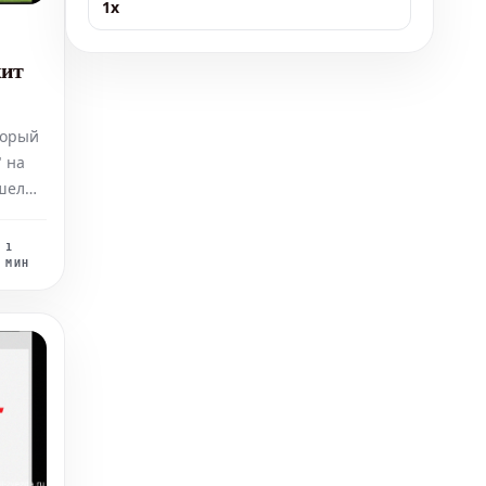
1x
жит
торый
 на
шел
1
МИН