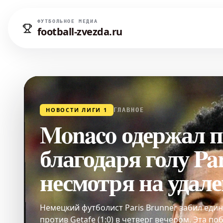
ФУТБОЛЬНОЕ МЕДИА
football-zvezda.ru
НОВОСТИ ЛИГИ 1
ГЛАВНОЕ
Monaco одержал по
благодаря голу Par
несмотря на удал
Немецкий футболист Paris Brunner забил еди
против Getafe (1:0) в четверг вечером. Эта п