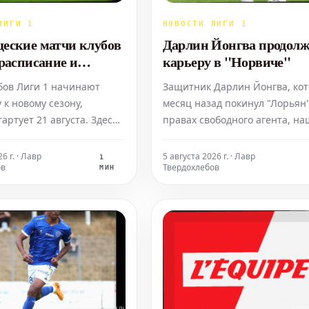
ЛИГИ 1
НОВОСТИ ЛИГИ 1
еские матчи клубов
Дарлин Йонгва продол
 расписание и
карьеру в "Норвиче"
аты предсезонки
убов Лиги 1 начинают
Защитник Дарлин Йонгва, ко
7
 к новому сезону,
месяц назад покинул "Лорьян"
артует 21 августа. Здесь
правах свободного агента, на
е полное расписание
новый клуб. 25-летний игрок,
варищеских матчей.
прошедший школу "Нима",
6 г. · Лавр
5 августа 2026 г. · Лавр
1
ов
Твердохлебов
подписал четырехлетнее
МИН
соглашение с "Норвич Сити",
занявшим девятое место в
последнем розыгрыше
Чемпионшипа.