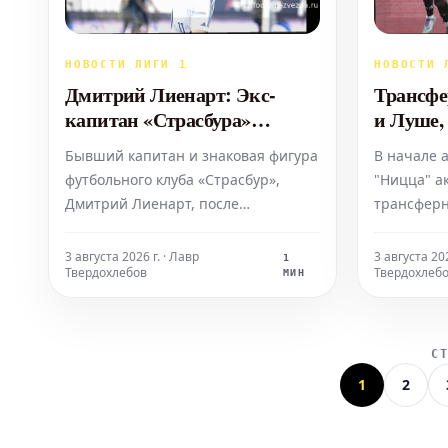
НОВОСТИ ЛИГИ 1
НОВОСТИ 
Дмитрий Лиенарт: Экс-
Трансф
капитан «Страсбура»
и Луше,
покоряет горные тропы
Бывший капитан и знаковая фигура
В начале 
футбольного клуба «Страсбур»,
"Ницца" а
Дмитрий Лиенарт, после
трансферн
завершения своей игровой
оформлен 
карьеры в 2025 году, успешно
Шо в "Халл
3 августа 2026 г. · Лавр
3 августа 202
1
Твердохлебов
Твердохлеб
преодолел дистанцию в 32
миллионов
МИН
километра с набором высоты 1160
вероятнос
метров на трейле "Курс Жюра-
присоедин
эльзас", который проходил на юге
ПАОК. Нав
С
Эльзаса. Экс-полузащитник,
Гаутье Хе
1
2
проведший