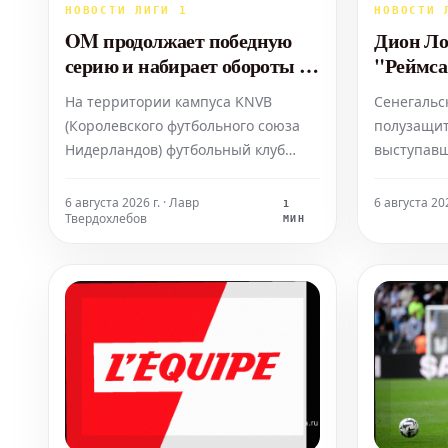
НОВОСТИ ЛИГИ 1
НОВОСТИ 
OM продолжает победную
Дион Ло
серию и набирает обороты в
"Реймса
предсезонке, уверенно
Саудовс
На территории кампуса KNVB
Сенегальс
обыграв Аль-Шаханию
чем 10 
(Королевского футбольного союза
полузащит
Нидерландов) футбольный клуб
выступавш
«Олимпик Марсель» одержал свою
2023 год, 
третью летнюю победу, уверенно
с клубом "
6 августа 2026 г. · Лавр
6 августа 202
1
Твердохлебов
переиграв саудовский клуб «Аль-
Аравия). 
МИН
Шахания» со счетом 3:0 в
команды "
минувшую среду. Подопечные
втором ди
Бруно Женесио продолжат
трансфера
наращивать свою форму перед
миллионов
возобновление