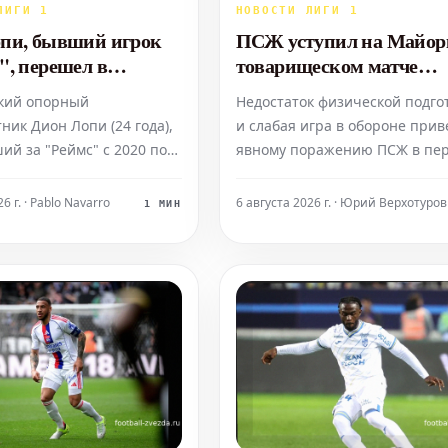
ЛИГИ 1
НОВОСТИ ЛИГИ 1
пи, бывший игрок
ПСЖ уступил на Майор
", перешел в
товарищеском матче
кую Аравию за более
накануне Суперкубка
кий опорный
Недостаток физической подго
миллионов евро
Европы
ник Дион Лопи (24 года),
и слабая игра в обороне прив
ий за "Реймс" с 2020 по
явному поражению ПСЖ в пе
в среду заключил контракт
подготовительном матче про
Аль-Иттихад" (Саудовская
«Мальорки» (0-3) в эту среду. 
6 г. · Pablo Navarro
6 августа 2026 г. · Юрий Верхотуров
1 МИН
Он перешел из испанской
составе парижан вышли лишь
Альмерия", играющей во
игрока основного состава вес
визионе. Сумма
части прошлого сезона.
 оценивается в 13
Двукратный обладатель
 евро,
европейского кубка так и