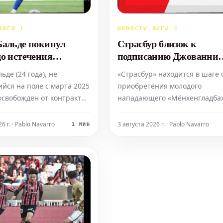
ЛИГИ 1
НОВОСТИ ЛИГИ 1
Бальде покинул
Страсбур близок к
до истечения
подписанию Джованни
та, ожидается
Рейны из Мёнхенгладба
ьде (24 года), не
«Страсбур» находится в шаге 
 в "Нанси"
йся на поле с марта 2025
приобретения молодого
 освобожден от контракта
нападающего «Мёнхенгладбах
так как клуб больше не
3 миллиона евро. Рейна прой
ал на его услуги. Правый
медицинское обследование в
6 г. · Pablo Navarro
3 августа 2026 г. · Pablo Navarro
1 МИН
, испытывавший
понедельник в Эльзасе, после
 после серьезной травмы
как ожидается, подпишет
лена в октябре 2023 года,
пятилетний контракт.
контракт с "Нанси".