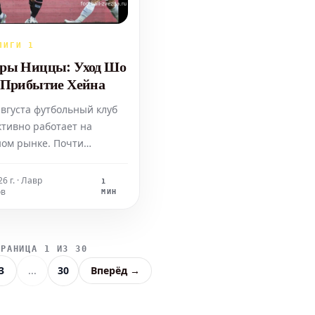
ЛИГИ 1
еры Ниццы: Уход Шо
 Прибытие Хейна
августа футбольный клуб
ктивно работает на
ом рынке. Почти
переход Мохамеда-Али
 Сити" за сумму около 20
6 г. · Лавр
1
ов
 евро. Также существует
МИН
ть, что Том Луше
ится к греческому клубу
стречу "Ницце" движется
ТРАНИЦА 1 ИЗ 30
йн, который пер
3
...
30
Вперёд →