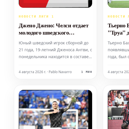
НОВОСТИ ЛИГИ 1
НОВОСТИ 
Джено Джено: Челси отдает
Тьерно 
молодого шведского
"Труа" 
защитника Дженоса Антви в
контрак
Юный шведский игрок сборной до
Тьерно Бал
аренду в Страсбург
переход
21 года, 19-летний Дженоса Антви, с
появлявши
понедельника находится в составе
года, был
футбольного клуба «Страсбур».
с "Труа", 
Трансфер оформлен на условиях
рассчитыв
4 августа 2026 г. · Pablo Navarro
4 августа 202
1 МИН
аренды из лондонского «Челси».
защитник
трудности
правого ко
подпишет 