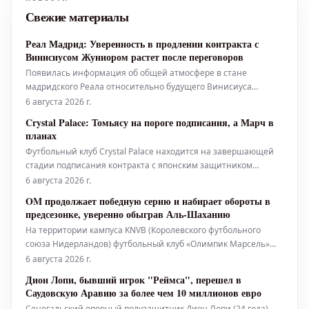
демонстрируют свой потенциал в
Свежие материалы
текущем сезоне. Эксперты отм
Реал Мадрид: Уверенность в продлении контракта с
Винисиусом Жуниором растет после переговоров
Появилась информация об общей атмосфере в стане
мадридского Реала относительно будущего Винисиуса
Жуниора в клубе. Это стало известно после очередного раунда
6 августа 2026 г.
переговоров между сторонами, состоявшегося в среду. С
Crystal Palace: Томьясу на пороге подписания, а Марч в
приближением истечения срока контракта их звездного
планах
нападающего через 12 меся
Футбольный клуб Crystal Palace находится на завершающей
стадии подписания контракта с японским защитником
Такехиро Томьясу. Игрок присоединится к команде на правах
6 августа 2026 г.
свободного агента после успешного просмотра. Помимо этого,
OM продолжает победную серию и набирает обороты в
клуб рассматривает возможность усиления состава вингером
предсезонке, уверенно обыграв Аль-Шаханию
Солли Марчем.
На территории кампуса KNVB (Королевского футбольного
союза Нидерландов) футбольный клуб «Олимпик Марсель»
одержал свою третью летнюю победу, уверенно переиграв
6 августа 2026 г.
саудовский клуб «Аль-Шахания» со счетом 3:0 в минувшую
Дион Лопи, бывший игрок "Реймса", перешел в
среду. Подопечные Бруно Женесио продолжат наращивать
Саудовскую Аравию за более чем 10 миллионов евро
свою форму перед возобновление
Сенегальский опорный полузащитник Дион Лопи (24 года),