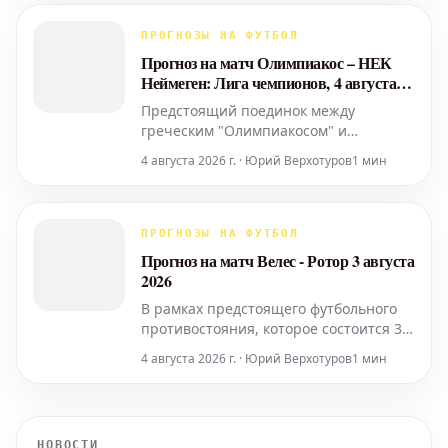
команд: "Акрон" демонстрирует
нестабильные результаты в последних
ПРОГНОЗЫ НА ФУТБОЛ
матчах, однако домашние игры часто
Прогноз на матч Олимпиакос – НЕК
становятся для них дополни
Неймеген: Лига чемпионов, 4 августа
2026
Предстоящий поединок между
греческим "Олимпиакосом" и
нидерландским "НЕК Неймеген" в
4 августа 2026 г. · Юрий Верхотуров
1 мин
рамках квалификационного раунда
Лиги чемпионов обещает быть
интересным. Матч состоится 4 августа
2026 года, и команды, несомненно,
ПРОГНОЗЫ НА ФУТБОЛ
будут стремиться продемонстрировать
Прогноз на матч Велес - Ротор 3 августа
свои лучшие качества, чтобы пройти
2026
дальше
В рамках предстоящего футбольного
противостояния, которое состоится 3
августа 2026 года, на поле выйдут
4 августа 2026 г. · Юрий Верхотуров
1 мин
команды "Велес" и "Ротор". Этот матч
вызывает повышенный интерес у
футбольных болельщиков и
аналитиков, поскольку обе команды
НОВОСТИ