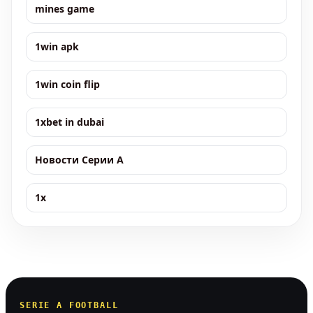
mines game
1win apk
1win coin flip
1xbet in dubai
Новости Серии А
1x
SERIE A FOOTBALL