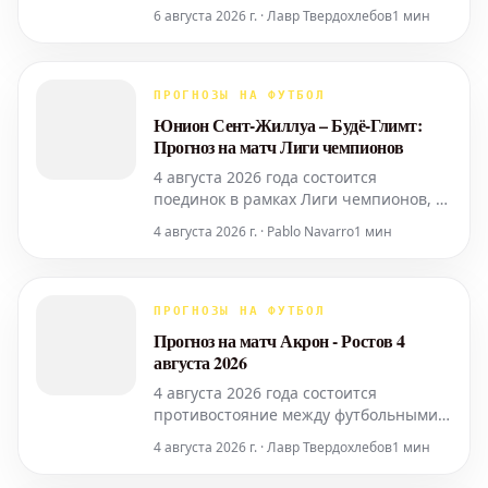
«Динамо» в рамках Российской
6 августа 2026 г. · Лавр Твердохлебов
1 мин
Премьер-Лиги вызывает повышенный
интерес. Анализ текущей формы
команд, статистических показателей и
потенциальных сценариев игры
ПРОГНОЗЫ НА ФУТБОЛ
склоняет чашу весов в пользу
Юнион Сент-Жиллуа – Будё-Глимт:
столичного клуба. «Динамо»
Прогноз на матч Лиги чемпионов
демонстрирует
4 августа 2026 года состоится
поединок в рамках Лиги чемпионов, в
котором сойдутся бельгийский клуб
4 августа 2026 г. · Pablo Navarro
1 мин
"Юнион Сент-Жиллуа" и норвежский
"Будё-Глимт". Предлагаем вам прогноз
на эту встречу с учетом текущей
формы команд и их потенциала.
ПРОГНОЗЫ НА ФУТБОЛ
Анализ команд: "Юнион Сент-Жиллуа",
Прогноз на матч Акрон - Ростов 4
представ
августа 2026
4 августа 2026 года состоится
противостояние между футбольными
клубами "Акрон" и "Ростов".
4 августа 2026 г. · Лавр Твердохлебов
1 мин
Представляем вашему вниманию
детальный прогноз на эту игру. Анализ