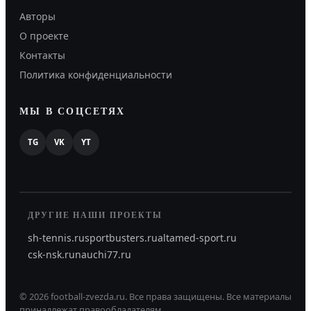
Авторы
О проекте
Контакты
Политика конфиденциальности
МЫ В СОЦСЕТЯХ
TG
VK
YT
ДРУГИЕ НАШИ ПРОЕКТЫ
sh-tennis.ru
sportbusters.ru
altamed-sport.ru
csk-nsk.ru
nauchi77.ru
©
2026
football-zvezda.ru
.
Все права защищены.
Все материалы
принадлежат правообладателям.