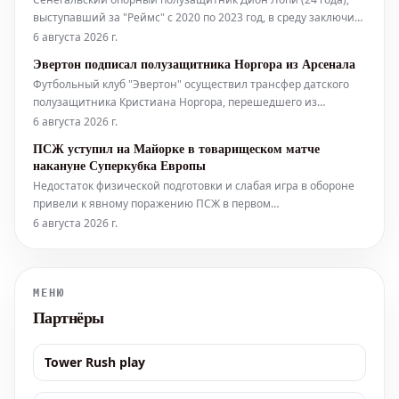
выступавший за "Реймс" с 2020 по 2023 год, в среду заключил
контракт с клубом "Аль-Иттихад" (Саудовская Аравия). Он
6 августа 2026 г.
перешел из испанской команды "Альмерия", играющей во
Эвертон подписал полузащитника Норгора из Арсенала
втором дивизионе. Сумма трансфера оценивается в 13
Футбольный клуб "Эвертон" осуществил трансфер датского
миллионов евро,
полузащитника Кристиана Норгора, перешедшего из
лондонского "Арсенала". Игрок заключил с мерсисайдцами
6 августа 2026 г.
двухлетнее соглашение. По сообщениям, сумма сделки
ПСЖ уступил на Майорке в товарищеском матче
составила 7 миллионов фунтов стерлингов.
накануне Суперкубка Европы
Недостаток физической подготовки и слабая игра в обороне
привели к явному поражению ПСЖ в первом
подготовительном матче против «Мальорки» (0-3) в эту среду.
6 августа 2026 г.
В составе парижан вышли лишь три игрока основного
состава весенней части прошлого сезона. Двукратный
обладатель европейского кубка так и
МЕНЮ
Партнёры
Tower Rush play