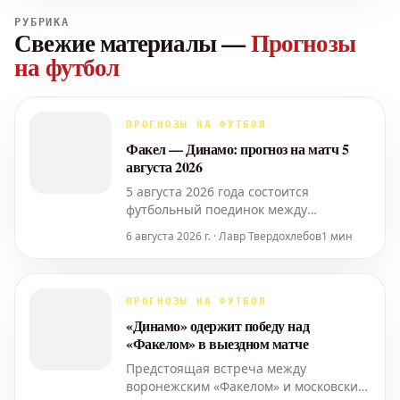
РУБРИКА
Свежие материалы
—
Прогнозы
на футбол
ПРОГНОЗЫ НА ФУТБОЛ
Факел — Динамо: прогноз на матч 5
августа 2026
5 августа 2026 года состоится
футбольный поединок между
командами "Факел" и "Динамо". Этот
6 августа 2026 г. · Лавр Твердохлебов
1 мин
матч обещает быть интересным,
учитывая текущую форму и амбиции
обеих сторон. Анализ команд: "Факел",
выступая на своем поле, традиционно
ПРОГНОЗЫ НА ФУТБОЛ
старается показать максимум.
«Динамо» одержит победу над
Команда, вероятно, будет де
«Факелом» в выездном матче
Предстоящая встреча между
воронежским «Факелом» и московским