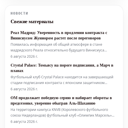
дивизионе в предстоящем сезоне.
Речь идет о Бернарду Силве.
НОВОСТИ
Полузащитник Бернарду, как известно,
Свежие материалы
подписал контракт с мадридским кл
Реал Мадрид: Уверенность в продлении контракта с
Винисиусом Жуниором растет после переговоров
Появилась информация об общей атмосфере в стане
мадридского Реала относительно будущего Винисиуса
Жуниора в клубе. Это стало известно после очередного раунда
6 августа 2026 г.
переговоров между сторонами, состоявшегося в среду. С
Crystal Palace: Томьясу на пороге подписания, а Марч в
приближением истечения срока контракта их звездного
планах
нападающего через 12 меся
Футбольный клуб Crystal Palace находится на завершающей
стадии подписания контракта с японским защитником
Такехиро Томьясу. Игрок присоединится к команде на правах
6 августа 2026 г.
свободного агента после успешного просмотра. Помимо этого,
OM продолжает победную серию и набирает обороты в
клуб рассматривает возможность усиления состава вингером
предсезонке, уверенно обыграв Аль-Шаханию
Солли Марчем.
На территории кампуса KNVB (Королевского футбольного
союза Нидерландов) футбольный клуб «Олимпик Марсель»
одержал свою третью летнюю победу, уверенно переиграв
6 августа 2026 г.
саудовский клуб «Аль-Шахания» со счетом 3:0 в минувшую