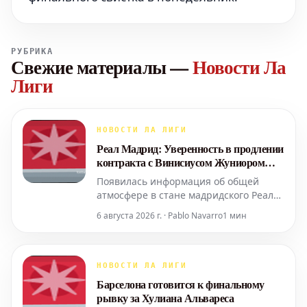
РУБРИКА
Свежие материалы
—
Новости Ла
Лиги
НОВОСТИ ЛА ЛИГИ
Реал Мадрид: Уверенность в продлении
контракта с Винисиусом Жуниором
растет после переговоров
Появилась информация об общей
атмосфере в стане мадридского Реала
относительно будущего Винисиуса
6 августа 2026 г. · Pablo Navarro
1 мин
Жуниора в клубе. Это стало известно
после очередного раунда переговоров
между сторонами, состоявшегося в
среду. С приближением истечения
НОВОСТИ ЛА ЛИГИ
срока контракта их звездного
Барселона готовится к финальному
нападающего через 12 меся
рывку за Хулиана Альвареса