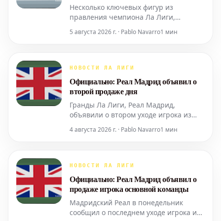
Несколько ключевых фигур из
правления чемпиона Ла Лиги,
«Барселоны», были замечены в
5 августа 2026 г. · Pablo Navarro
1 мин
испанской столице, Мадриде, поздно
вечером во вторник. Понятно, что это
происходит в преддверии неминуемой
финальной попытки заполучить
НОВОСТИ ЛА ЛИГИ
подпись Хулиана Альвареса. Альварес,
Официально: Реал Мадрид объявил о
разумеется, давно рассматривает
второй продаже дня
Гранды Ла Лиги, Реал Мадрид,
объявили о втором уходе игрока из
состава команды за считанные часы.
4 августа 2026 г. · Pablo Navarro
1 мин
Это произошло после подтверждения
того, что Сесар Паласиос последовал
за Гонсало Гарсией, покинувшим клуб.
Нападающий Гонсало Гарсия был
НОВОСТИ ЛА ЛИГИ
представлен в качестве новейшего
Официально: Реал Мадрид объявил о
приобретения клуба Прем
продаже игрока основной команды
Мадридский Реал в понедельник
сообщил о последнем уходе игрока из