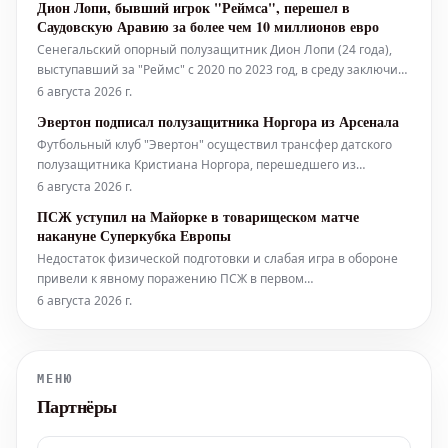
Дион Лопи, бывший игрок "Реймса", перешел в
среду. Подопечные Бруно Женесио продолжат наращивать
Саудовскую Аравию за более чем 10 миллионов евро
свою форму перед возобновление
Сенегальский опорный полузащитник Дион Лопи (24 года),
выступавший за "Реймс" с 2020 по 2023 год, в среду заключил
контракт с клубом "Аль-Иттихад" (Саудовская Аравия). Он
6 августа 2026 г.
перешел из испанской команды "Альмерия", играющей во
Эвертон подписал полузащитника Норгора из Арсенала
втором дивизионе. Сумма трансфера оценивается в 13
Футбольный клуб "Эвертон" осуществил трансфер датского
миллионов евро,
полузащитника Кристиана Норгора, перешедшего из
лондонского "Арсенала". Игрок заключил с мерсисайдцами
6 августа 2026 г.
двухлетнее соглашение. По сообщениям, сумма сделки
ПСЖ уступил на Майорке в товарищеском матче
составила 7 миллионов фунтов стерлингов.
накануне Суперкубка Европы
Недостаток физической подготовки и слабая игра в обороне
привели к явному поражению ПСЖ в первом
подготовительном матче против «Мальорки» (0-3) в эту среду.
6 августа 2026 г.
В составе парижан вышли лишь три игрока основного
состава весенней части прошлого сезона. Двукратный
обладатель европейского кубка так и
МЕНЮ
Партнёры