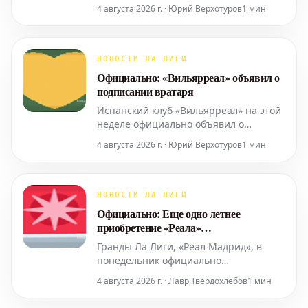
основной команды. Нападающий
4 августа 2026 г. · Юрий Верхотуров
1 мин
Гонсало Гарсия завершил свое
пребывание в клубе. Ранее
сообщалось, что Гонсало Гарсия может
покинуть столицу Испании в летнее
НОВОСТИ ЛА ЛИГИ
трансферное окно. После того как
Официально: «Вильярреал» объявил о
Альваро Арбелоа выразил желание
подписании вратаря
воссо
Испанский клуб «Вильярреал» на этой
неделе официально объявил о
пополнении своих рядов на позиции
4 августа 2026 г. · Юрий Верхотуров
1 мин
вратаря. Достигнуто соглашение с «РБ
Лейпциг» о переходе Петера Гулачи.
Усиление вратарской линии стало
приоритетом для руководства
НОВОСТИ ЛА ЛИГИ
«Вильярреала» в последние недели.
Официально: Еще одно летнее
После того, как Диег
приобретение «Реала»
зарегистрировано в Ла Лиге
Гранды Ла Лиги, «Реал Мадрид», в
понедельник официально
зарегистрировали еще одного игрока,
4 августа 2026 г. · Лавр Твердохлебов
1 мин
пополнившего летний состав клуба,
для участия в высшем испанском