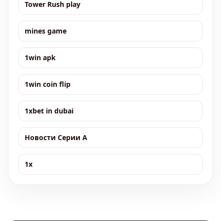
Tower Rush play
mines game
1win apk
1win coin flip
1xbet in dubai
Новости Серии А
1x