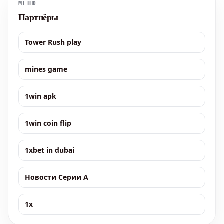
МЕНЮ
Партнёры
Tower Rush play
mines game
1win apk
1win coin flip
1xbet in dubai
Новости Серии А
1x