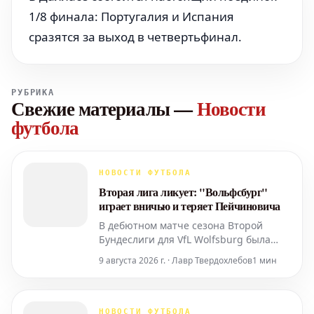
1/8 финала: Португалия и Испания
сразятся за выход в четвертьфинал.
РУБРИКА
Свежие материалы
—
Новости
футбола
НОВОСТИ ФУТБОЛА
Вторая лига ликует: "Вольфсбург"
играет вничью и теряет Пейчиновича
В дебютном матче сезона Второй
Бундеслиги для VfL Wolfsburg была
зафиксирована нулевая ничья с
9 августа 2026 г. · Лавр Твердохлебов
1 мин
командой "Кайзерслаутерн". После
игры в смешанной зоне своими
впечатлениями поделился Фабиан
Ризе. Одновременно стало известно,
НОВОСТИ ФУТБОЛА