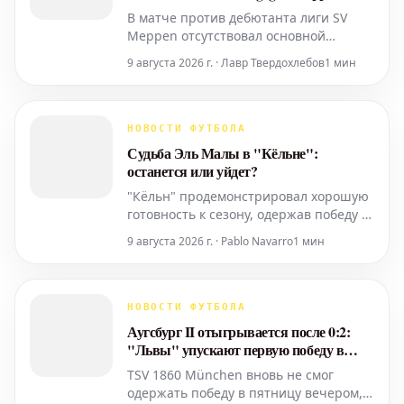
В матче против дебютанта лиги SV
Meppen отсутствовал основной
капитан команды из Дуйсбурга,
9 августа 2026 г. · Лавр Твердохлебов
1 мин
Александр Хан. Примечательно, что
игрок не получил травму. Тем не
менее, его тренер Дитмар Хирш
высоко оценивает защитника, считая
НОВОСТИ ФУТБОЛА
его в итоге незаменимым для
Судьба Эль Малы в "Кёльне":
команды.
останется или уйдет?
"Кёльн" продемонстрировал хорошую
готовность к сезону, одержав победу в
товарищеском матче над обладателем
9 августа 2026 г. · Pablo Navarro
1 мин
Кубка Испании, "Реал Сосьедад".
Постоянно обсуждаемая тема,
связанная с Саидом Эль Малой, также
присутствовала на поле в этот
НОВОСТИ ФУТБОЛА
субботний день. Нападающий показал
Аугсбург II отыгрывается после 0:2:
полную самоотдачу, и на его иг
"Львы" упускают первую победу в
сезоне
TSV 1860 München вновь не смог
одержать победу в пятницу вечером,