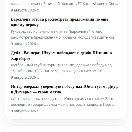
началась с нулевой ничьей против 1. FC Kaiserslautern. Обе
команды имели шансы на победу, но ни вратарь Цилински,
9 августа 2026 г.
ни Краль не позволили сопернику отличиться.
Барселона готова рассмотреть предложения по еще
одному игроку
Руководство испанского гиганта "Барселона" готово
рассмотреть предложения о продаже молодого защитника
Эктора Форта до конца лета. Это происходит на фоне
9 августа 2026 г.
растущих слухов о предстоящей распродаже игроков в
Дубль Вайпера: Штурм побеждает в дерби Штирии в
команде Ханси Флика. За последние 24 часа Рональд Араухо
Хартберге
достиг соглашения о переходе в
Футбольный клуб "Штурм" (SK Sturm) одержал победу над
"Хартбергом" (TSV Hartberg) на выезде со счетом 2:0.
Решающие голы в матче забил вышедший на замену игрок по
9 августа 2026 г.
фамилии Вайпер. Оба мяча были забиты после
Интер одержал уверенную победу над Ювентусом: Диуф
результативных передач от Зайдля.
и Димарко — герои матча
«Интер» одержал победу над «Ювентусом» со счетом 2:1 в
последнем товарищеском матче, который прошел в Перте
перед возвращением миланской команды в Италию.
9 августа 2026 г.
Решающие мячи забили Федерико Димарко и Энди Диуф, а
окончательный счет установил Франсиско Консейсау.
«Интер» продемонстрировал уб