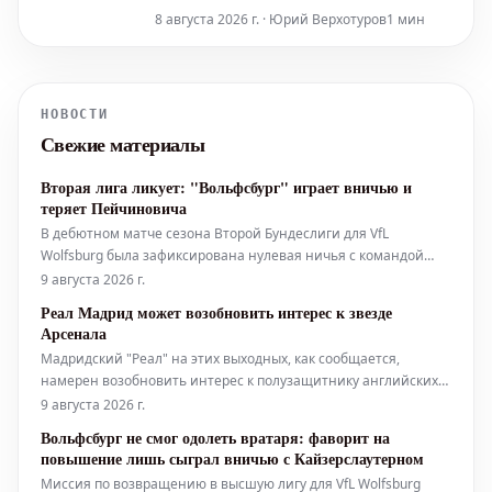
завершив матч ничьей против ФК
8 августа 2026 г. · Юрий Верхотуров
1 мин
Аугсбург II. После уверенного старта,
"Львы" потеряли контроль над игрой к
концу первого тайма, что позволило
команде FCA совершить камбэк.
НОВОСТИ
Свежие материалы
Вторая лига ликует: "Вольфсбург" играет вничью и
теряет Пейчиновича
В дебютном матче сезона Второй Бундеслиги для VfL
Wolfsburg была зафиксирована нулевая ничья с командой
"Кайзерслаутерн". После игры в смешанной зоне своими
9 августа 2026 г.
впечатлениями поделился Фабиан Ризе. Одновременно
Реал Мадрид может возобновить интерес к звезде
стало известно, что Дзенан Пейчинович покидает клуб и
Арсенала
присоединится к "Штутгарту".
Мадридский "Реал" на этих выходных, как сообщается,
намерен возобновить интерес к полузащитнику английских
чемпионов "Арсенала". Речь идет о звезде "канониров"
9 августа 2026 г.
Мартине Субименди. На этой неделе "Реал Мадрид" понес
Вольфсбург не смог одолеть вратаря: фаворит на
серьезный удар на трансферном рынке, узнав о решении
повышение лишь сыграл вничью с Кайзерслаутерном
Родри из "Манчестер
Миссия по возвращению в высшую лигу для VfL Wolfsburg