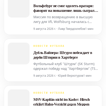
что Дзенан Пейчинович покидает клуб
Вольфсбург не смог одолеть вратаря:
и присоединится к "Штутгарту".
фаворит на повышение лишь сыграл
вничью с Кайзерслаутерном
Миссия по возвращению в высшую
лигу для VfL Wolfsburg началась с
нулевой ничьей против 1. FC
9 августа 2026 г. · Лавр Твердохлебов
1 мин
Kaiserslautern. Обе команды имели
шансы на победу, но ни вратарь
Цилински, ни Краль не позволили
сопернику отличиться.
НОВОСТИ ФУТБОЛА
Дубль Вайпера: Штурм побеждает в
дерби Штирии в Хартберге
Футбольный клуб "Штурм" (SK Sturm)
одержал победу над "Хартбергом" (TSV
Hartberg) на выезде со счетом 2:0.
9 августа 2026 г. · Юрий Верхотуров
1 мин
Решающие голы в матче забил
вышедший на замену игрок по
фамилии Вайпер. Оба мяча были
забиты после результативных передач
НОВОСТИ ФУТБОЛА
от Зайдля.
MSV-Kapitän nicht im Kader: Hirsch
erklärt Hahn-Verzicht gegen Meppen