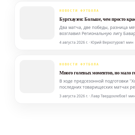
НОВОСТИ ФУТБОЛА
Бургхаузен: Больше, чем просто кр
Два матча, две победы, разница мя
возглавил Региональную лигу Бава
сдержанности и указывает на откр
4 августа 2026 г. · Юрий Верхотуров
1 мин
туров.
НОВОСТИ ФУТБОЛА
Много голевых моментов, но мало го
В ходе предсезонной подготовки "
последних товарищеских матчах ре
надежды руководства, что "прорве
3 августа 2026 г. · Лавр Твердохлебов
1 ми