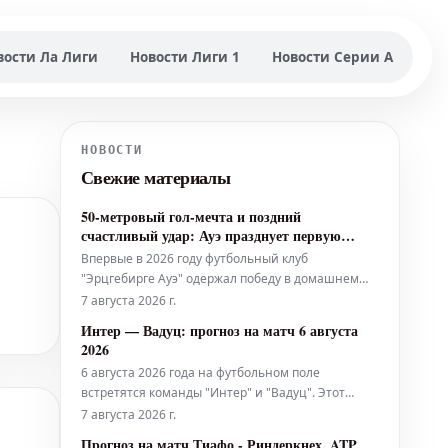
вости Ла Лиги
Новости Лиги 1
Новости Серии А
НОВОСТИ
Свежие материалы
50-метровый гол-мечта и поздний
счастливый удар: Ауэ празднует первую
домашнюю победу в 2026 году
Впервые в 2026 году футбольный клуб
"Эрцгебирге Ауэ" одержал победу в домашнем
матче чемпионата. В рамках 3-го тура
7 августа 2026 г.
Региональной лиги "Северо-Восток" "Фиалки"
Интер — Вадуц: прогноз на матч 6 августа
одержали победу над "БФК Динамо" со счетом
2026
3:2. Начало этой победы положил гол-мечта.
6 августа 2026 года на футбольном поле
встретятся команды "Интер" и "Вадуц". Этот
поединок обещает быть интересным, и мы
7 августа 2026 г.
предлагаем вам ознакомиться с нашим
Прогноз на матч Тиафо - Риндеркнех, ATP