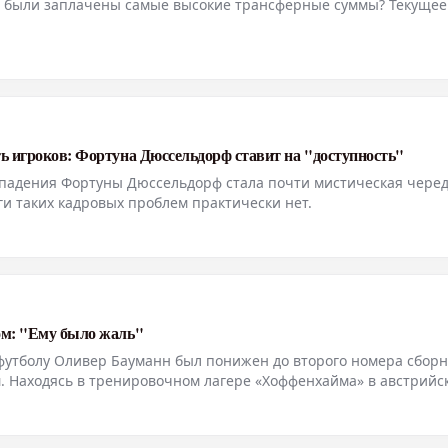
ла были заплачены самые высокие трансферные суммы? Текущее
ть игроков: Фортуна Дюссельдорф ставит на "доступность"
падения Фортуны Дюссельдорф стала почти мистическая чере
ги таких кадровых проблем практически нет.
ом: "Ему было жаль"
футболу Оливер Бауманн был понижен до второго номера сбор
 Находясь в тренировочном лагере «Хоффенхайма» в австрийс
вал эту ситуацию и сообщил о состоявшемся после мундиаля