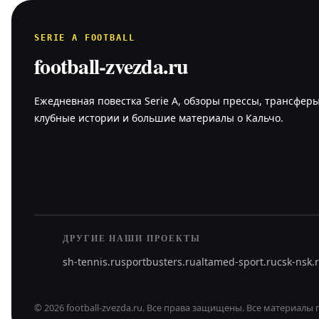
SERIE A FOOTBALL
football-zvezda.ru
Ежедневная повестка Serie A, обзоры прессы, трансферы
клубные истории и большие материалы о Кальчо.
ДРУГИЕ НАШИ ПРОЕКТЫ
sh-tennis.ru
sportbusters.ru
altamed-sport.ru
csk-nsk.
©
2026
football-zvezda.ru
.
Все права защищены.
Все материалы 