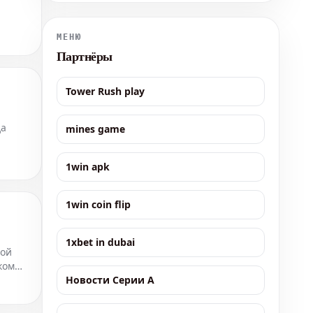
преимущество отдается хозяевам. На победу
португальской команды букмекерские конторы
установили коэффициент 1.59. Это с
МЕНЮ
Партнёры
Tower Rush play
да
mines game
1win apk
1win coin flip
1xbet in dubai
ной
ком
Новости Серии А