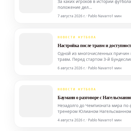
За каких игроков в истории футбо
положение дел...
7 августа 2026 г. · Pablo Navarro
1 мин
НОВОСТИ ФУТБОЛА
Настройка после травм и доступнос
Одной из многочисленных причин 
травм. Перед стартом 3-й Бундесли
6 августа 2026 г. · Pablo Navarro
1 мин
НОВОСТИ ФУТБОЛА
Бауманн о разговоре с Нагельсманн
Незадолго до Чемпионата мира по 
тренером Юлианом Нагельсманном.
Зеефельде, вратарь прокомментиро
4 августа 2026 г. · Pablo Navarro
1 мин
разговоре с экс-наста