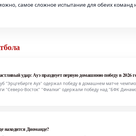
зможно, самое сложное испытание для обеих команд 
тбола
частливый удар: Ауэ празднует первую домашнюю победу в 2026 г
луб "Эрцгебирге Ауэ" одержал победу в домашнем матче чемпио
иги "Северо-Восток" "Фиалки" одержали победу над "БФК Динамо
ложил гол-мечта.
де находится Диоманде?