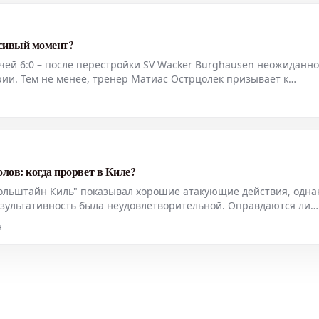
асивый момент?
чей 6:0 – после перестройки SV Wacker Burghausen неожиданно
рии. Тем не менее, тренер Матиас Острцолек призывает к
ытый вопрос, который будет дан ответ лишь через шесть-восем
лов: когда прорвет в Киле?
Хольштайн Киль" показывал хорошие атакующие действия, одна
зультативность была неудовлетворительной. Оправдаются ли
т" в официальных играх?
н