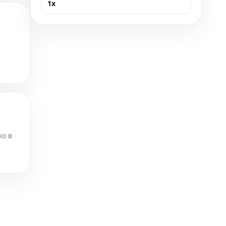
1x
ь
ко в