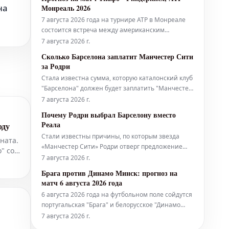
прогнозом. Анализ команд: "Интер" традиционно
на
Монреаль 2026
является одним из сильнейших клубов,
7 августа 2026 года на турнире ATP в Монреале
демонстрируя стабильно высокие результаты в
состоится встреча между американским
нац
теннисистом Фрэнсисом Тиафо и французом
7 августа 2026 г.
Матье Риндеркнехом. Фрэнсис Тиафо,
Сколько Барселона заплатит Манчестер Сити
занимающий высокие позиции в мировом
за Родри
рейтинге, является сильным соперником,
Стала известна сумма, которую каталонский клуб
демонстрирующим уверенную игру на харде. Его
"Барселона" должен будет заплатить "Манчестер
мощная под
Сити" за полузащитника Родри. По последним
7 августа 2026 г.
данным, "блаугранас" не придется тратить
Почему Родри выбрал Барселону вместо
астрономическую сумму, чтобы заполучить
Реала
оду
перспективного игрока. Имя Родри в последние
Стали известны причины, по которым звезда
12 часов активно обсуждается в сто
ната.
«Манчестер Сити» Родри отверг предложение
" со
мадридского «Реала» в пользу перехода в стан
7 августа 2026 г.
заклятого соперника — «Барселоны». «Решение»
Брага против Динамо Минск: прогноз на
Родри, безусловно, доминировало в европейских
матч 6 августа 2026 года
СМИ на протяжении всего дня. В контексте
6 августа 2026 года на футбольном поле сойдутся
потенциально монументально
португальская "Брага" и белорусское "Динамо
Минск". Ожидается напряженная борьба, однако,
7 августа 2026 г.
согласно предварительным оценкам,