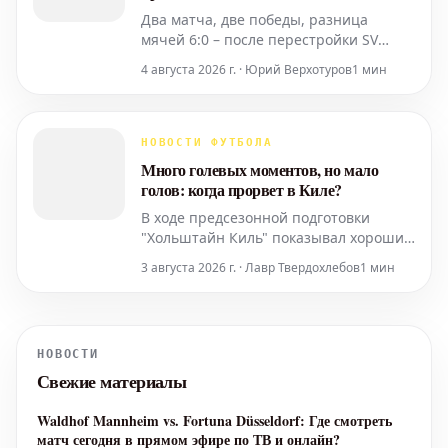
мундиаля разговоре с экс-наста
Два матча, две победы, разница
мячей 6:0 – после перестройки SV
Wacker Burghausen неожиданно
4 августа 2026 г. · Юрий Верхотуров
1 мин
возглавил Региональную лигу
Баварии. Тем не менее, тренер
Матиас Острцолек призывает к
сдержанности и указывает на
НОВОСТИ ФУТБОЛА
открытый вопрос, который будет дан
Много голевых моментов, но мало
ответ лишь через шесть-восемь туров.
голов: когда прорвет в Киле?
В ходе предсезонной подготовки
"Хольштайн Киль" показывал хорошие
атакующие действия, однако в
3 августа 2026 г. · Лавр Твердохлебов
1 мин
последних товарищеских матчах
результативность была
неудовлетворительной. Оправдаются
ли надежды руководства, что
НОВОСТИ
"прорвет" в официальных играх?
Свежие материалы
Waldhof Mannheim vs. Fortuna Düsseldorf: Где смотреть
матч сегодня в прямом эфире по ТВ и онлайн?