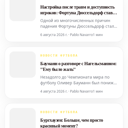
Настройка после травм и доступность
игроков: Фортуна Дюссельдорф ставит
на "доступность"
Одной из многочисленных причин
падения Фортуны Дюссельдорф стала
почти мистическая череда травм.
6 августа 2026 г. · Pablo Navarro
1 мин
Перед стартом 3-й Бундеслиги таких
кадровых проблем практически нет.
НОВОСТИ ФУТБОЛА
Бауманн о разговоре с Нагельсманном:
"Ему было жаль"
Незадолго до Чемпионата мира по
футболу Оливер Бауманн был понижен
до второго номера сборной тренером
4 августа 2026 г. · Pablo Navarro
1 мин
Юлианом Нагельсманном. Находясь в
тренировочном лагере
«Хоффенхайма» в австрийском
Зеефельде, вратарь
НОВОСТИ ФУТБОЛА
прокомментировал эту ситуацию и
Бургхаузен: Больше, чем просто
сообщил о состоявшемся после
красивый момент?