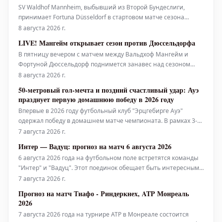
SV Waldhof Mannheim, выбывший из Второй Бундеслиги,
принимает Fortuna Düsseldorf в стартовом матче сезона
2026/27 в 3-й Лиге. Узнайте здесь, где вы можете смотреть
8 августа 2026 г.
этот матч сегодня в прямом эфире и бесплатно по телевизору
LIVE! Мангейм открывает сезон против Дюссельдорфа
и в интернете.
В пятницу вечером с матчем между Вальдхоф Мангейм и
Фортуной Дюссельдорф поднимется занавес над сезоном
Третьей лиги 2026/27. Как покажет себя команда, вылетевшая
8 августа 2026 г.
из Второй бундеслиги, против курьпфальццев?
50-метровый гол-мечта и поздний счастливый удар: Ауэ
празднует первую домашнюю победу в 2026 году
Впервые в 2026 году футбольный клуб "Эрцгебирге Ауэ"
одержал победу в домашнем матче чемпионата. В рамках 3-го
тура Региональной лиги "Северо-Восток" "Фиалки" одержали
7 августа 2026 г.
победу над "БФК Динамо" со счетом 3:2. Начало этой победы
Интер — Вадуц: прогноз на матч 6 августа 2026
положил гол-мечта.
6 августа 2026 года на футбольном поле встретятся команды
"Интер" и "Вадуц". Этот поединок обещает быть интересным,
и мы предлагаем вам ознакомиться с нашим прогнозом.
7 августа 2026 г.
Анализ команд: "Интер" традиционно является одним из
Прогноз на матч Тиафо - Риндеркнех, ATP Монреаль
сильнейших клубов, демонстрируя стабильно высокие
2026
результаты в нац
7 августа 2026 года на турнире ATP в Монреале состоится