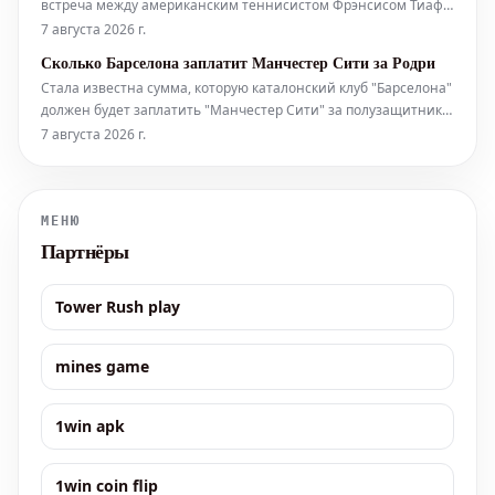
встреча между американским теннисистом Фрэнсисом Тиафо
и французом Матье Риндеркнехом. Фрэнсис Тиафо,
7 августа 2026 г.
занимающий высокие позиции в мировом рейтинге,
Сколько Барселона заплатит Манчестер Сити за Родри
является сильным соперником, демонстрирующим
Стала известна сумма, которую каталонский клуб "Барселона"
уверенную игру на харде. Его мощная под
должен будет заплатить "Манчестер Сити" за полузащитника
Родри. По последним данным, "блаугранас" не придется
7 августа 2026 г.
тратить астрономическую сумму, чтобы заполучить
перспективного игрока. Имя Родри в последние 12 часов
активно обсуждается в сто
МЕНЮ
Партнёры
Tower Rush play
mines game
1win apk
1win coin flip