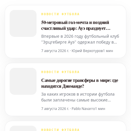
НОВОСТИ ФУТБОЛА
50-метровый гол-мечта и поздний
счастливый удар: Ауэ празднует
первую домашнюю победу в 2026 году
Впервые в 2026 году футбольный клуб
"Эрцгебирге Ауэ" одержал победу в
домашнем матче чемпионата. В
7 августа 2026 г. · Юрий Верхотуров
1 мин
рамках 3-го тура Региональной лиги
"Северо-Восток" "Фиалки" одержали
победу над "БФК Динамо" со счетом
3:2. Начало этой победы положил гол-
НОВОСТИ ФУТБОЛА
мечта.
Самые дорогие трансферы в мире: где
находится Диоманде?
За каких игроков в истории футбола
были заплачены самые высокие
трансферные суммы? Текущее
7 августа 2026 г. · Pablo Navarro
1 мин
положение дел...
НОВОСТИ ФУТБОЛА